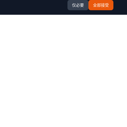
仅必要
全部接受
合作伙伴
迁徙软件
思迈特BI