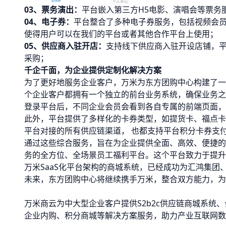
03、
票务演出：
平台嵌入第三方H5电影、演唱会等票务
04、
电子券：
平台整合了多种电子券服务，包括视频会
使得用户可以在我们的平台或者其他合作平台上使用；
05、
供应商入驻
开店：
支持线下供应商入驻开设店铺，
采购；
千企千面，为企业提供定制化解决方案
为了更好地服务企业客户，万米为东方团购中心构建了一
个企业客户都拥有一个独立的前台业务系统，确保业务之
登录平台后，不同企业会员会看到各自专属的前端页面，
此外，平台提供了多样化的卡券类型，如提货卡、福点卡
平台对接的所有供应链渠道， 也都支持平台积分卡券支
通过这些综合服务，旨在为企业提供全面、高效、便捷的
务的全方位、全场景员工福利平台。这个平台致力于提升
万米SaaS化平台架构的商城系统，已经成功为汇鸿集
未来，东方团购中心将继续携手万米，整合双方能力，为
万米商云为中大型企业客户提供S2b2c供应链商城系统、
企业内购、积分商城等解决方案服务，助力产业互联网数