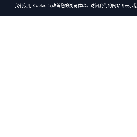
我们使用 Cookie 来改善您的浏览体验。访问我们的网站即表示
万米商云-商城系统开发
产品中心
全部产品
全场景商城系统+AI Agent解决方案服务
解决方案
商，提供
客户案例
B2C/BBC/S2B2C/B2B/B2B2b/S2B2b/O2O/
积分/集采/福利/内购/跨境出口/跨境进口全
模式商城系统软件标准产品、定制化开发
服务、源码交付、私有化部署、Java微服
务架构+React/Taro前端架构，支持K8s部
署，企业级AI agent平台