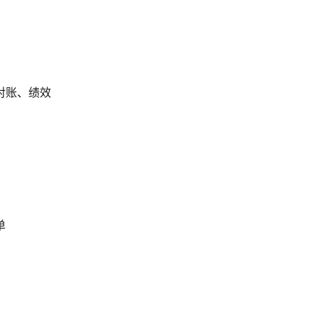
对账、绩效
单