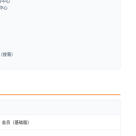
务中心

中心

│（按需）

 + 会员（基础版）