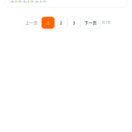
乱价、渠道商门户是 3 个试金
石能力。
上一页
1
2
3
下一页
共
7
页