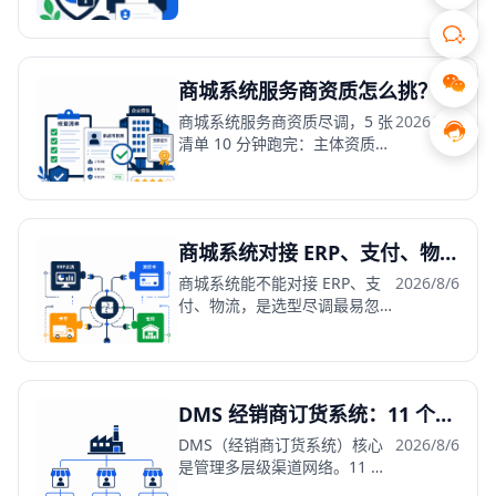
格、账期数据必须归你所有、可
完整导出。4 个检查项 + SaaS
停服风险拆解。
商城系统服务商资质怎么挑？5 张尽调清单
商城系统服务商资质尽调，5 张
2026/8/6
清单 10 分钟跑完：主体资质、
成立年限、产品成熟度、案例可
查、服务保障。防四类坑。
商城系统对接 ERP、支付、物流：集成能力的 3 个硬指标
商城系统能不能对接 ERP、支
2026/8/6
付、物流，是选型尽调最易忽
视、上线后最痛的一环。开放
API、开发文档、成功案例是 3
个硬指标。
DMS 经销商订货系统：11 个模块拆解与 3 个试金石能力
DMS（经销商订货系统）核心
2026/8/6
是管理多层级渠道网络。11 个
核心模块全覆盖，返利激励、防