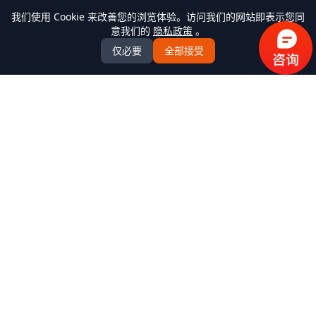
我们使用 Cookie 来改善您的浏览体验。访问我们的网站即表示您同
意我们的
隐私政策
。
仅必要
全部接受
万米商云-商城系统开发
全场景商城系统+AI Agent解决方案服务商，提供
B2C/BBC/S2B2C/B2B/B2B2b/S2B2b/O2O/积分/集采/福利/内
购/跨境出口/跨境进口全模式商城系统软件标准产品、定制化
开发服务、源码交付、私有化部署、Java微服务架构
+React/Taro前端架构，支持K8s部署，企业级AI agent平台
产品中心
全部产品
解决方案