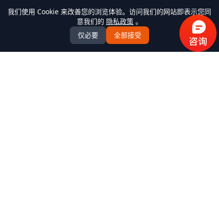
我们使用 Cookie 来改善您的浏览体验。访问我们的网站即表示您同
意我们的
隐私政策
。
仅必要
全部接受
万米商云-商城系统开发
全场景商城系统+AI Agent解决方案服务商，提供
B2C/BBC/S2B2C/B2B/B2B2b/S2B2b/O2O/积分/集采/福利/内
购/跨境出口/跨境进口全模式商城系统软件标准产品、定制化
开发服务、源码交付、私有化部署、Java微服务架构
+React/Taro前端架构，支持K8s部署，企业级AI agent平台
产品中心
全部产品
解决方案