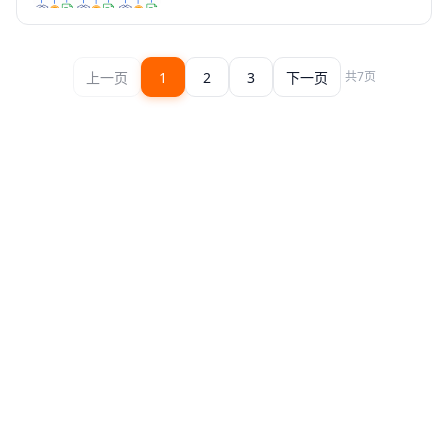
乱价、渠道商门户是 3 个试金
石能力。
上一页
1
2
3
下一页
共
7
页