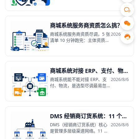
格、账期数据必须归你所有、可
完整导出。4 个检查项 + SaaS
停服风险拆解。
商城系统服务商资质怎么挑？5 张尽调清单
商城系统服务商资质尽调，5 张
2026/8/6
清单 10 分钟跑完：主体资质、
成立年限、产品成熟度、案例可
查、服务保障。防四类坑。
商城系统对接 ERP、支付、物流：集成能力的 3 个硬指标
商城系统能不能对接 ERP、支
2026/8/6
付、物流，是选型尽调最易忽
视、上线后最痛的一环。开放
API、开发文档、成功案例是 3
个硬指标。
DMS 经销商订货系统：11 个模块拆解与 3 个试金石能力
DMS（经销商订货系统）核心
2026/8/6
是管理多层级渠道网络。11 个
核心模块全覆盖，返利激励、防