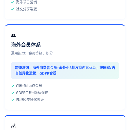
✓
海外节日营销
✓
社交分享裂变
👥
海外会员体系
通用能力：会员等级、积分
跨境增强：
海外消费者会员+海外小B批发商
两套体系，
按国家/语
言差异化运营
，
GDPR合规
✓
C端+B小b双会员
✓
GDPR合规+隐私保护
✓
按地区差异化等级
💰