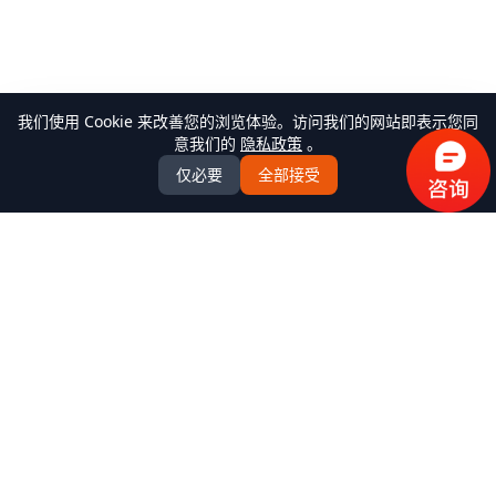
我们使用 Cookie 来改善您的浏览体验。访问我们的网站即表示您同
意我们的
隐私政策
。
仅必要
全部接受
万米商云-商城系统开发
全场景商城系统+AI Agent解决方案服务商，提供
B2C/BBC/S2B2C/B2B/B2B2b/S2B2b/O2O/积分/集采/福利/内
购/跨境出口/跨境进口全模式商城系统软件标准产品、定制化
开发服务、源码交付、私有化部署、Java微服务架构
+React/Taro前端架构，支持K8s部署，企业级AI agent平台