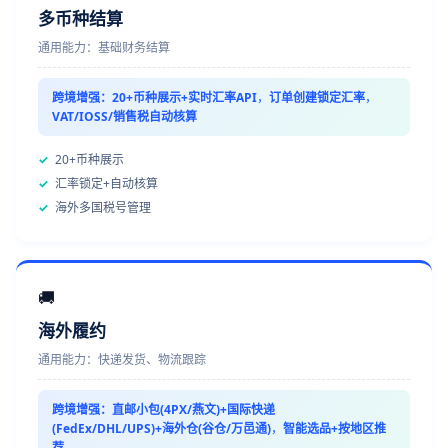
多币种结算
通用能力：基础财务结算
跨境增强：
20+币种展示+实时汇率API
，
订单创建锁定汇率
，
VAT/IOSS/销售税自动核算
✓
20+币种展示
✓
汇率锁定+自动核算
✓
海外多国税号管理
🚚
海外履约
通用能力：快递发货、物流跟踪
跨境增强：
直邮小包(4PX/燕文)+国际快递
(FedEx/DHL/UPS)+海外仓(谷仓/万邑通)
，
智能选品+按地区推
荐