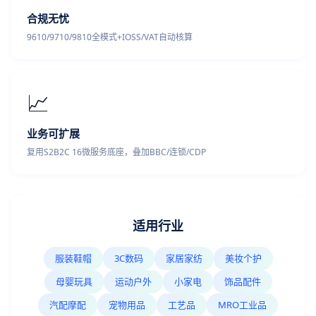
合规无忧
9610/9710/9810全模式+IOSS/VAT自动核算
📈
业务可扩展
复用S2B2C 16微服务底座，叠加BBC/连锁/CDP
适用行业
服装鞋帽
3C数码
家居家纺
美妆个护
母婴玩具
运动户外
小家电
饰品配件
汽配摩配
宠物用品
工艺品
MRO工业品