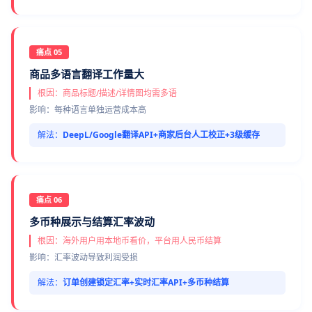
痛点 05
商品多语言翻译工作量大
根因：商品标题/描述/详情图均需多语
影响：每种语言单独运营成本高
解法：
DeepL/Google翻译API+商家后台人工校正+3级缓存
痛点 06
多币种展示与结算汇率波动
根因：海外用户用本地币看价，平台用人民币结算
影响：汇率波动导致利润受损
解法：
订单创建锁定汇率+实时汇率API+多币种结算