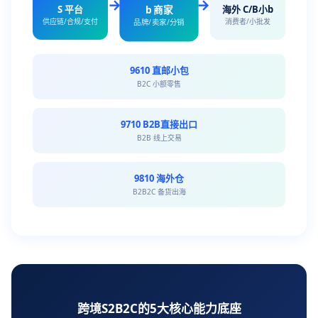
→
→
b 商家
S 平台
海外 C/B小b
供应链/合规/支付
消费者/小批发
品牌/卖家/分销
9610 直邮小包
B2C 小额零售
9710 B2B直接出口
B2B 线上交易
9810 海外仓
B2B2C 备货出海
跨境S2B2C的5大核心能力底座