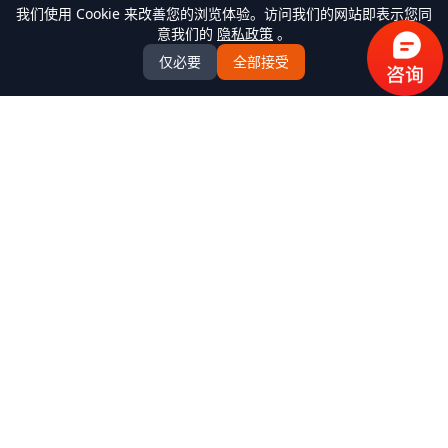
我们使用 Cookie 来改善您的浏览体验。访问我们的网站即表示您同
意我们的
隐私政策
。
仅必要
全部接受
万米商云-商城系统开发
全场景商城系统+AI Agent解决方案服务商，提供
B2C/BBC/S2B2C/B2B/B2B2b/S2B2b/O2O/积分/集采/福利/内
购/跨境出口/跨境进口全模式商城系统软件标准产品、定制化
开发服务、源码交付、私有化部署、Java微服务架构
+React/Taro前端架构，支持K8s部署，企业级AI agent平台
产品中心
全部产品
解决方案