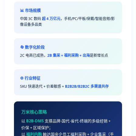
📊 市场规模
中国 3C 数码
超 4 万亿元
，手机/PC/平板/穿戴/智能音频/影
像设备多品类
🔄 数字化阶段
2C 电商已成熟，
2B 集采 + 福利采购 + 出海
是新增长点
⚙️ 行业特征
SKU 快速迭代 + 价差敏感 +
B2B2B/B2B2C 多渠道共存
万米核心策略
以
B2B-DMS
支撑品牌-国代-省代-终端的多级经销 +
价保 + 区域保护；
以
福利内购
触达国央企员工福利采购 + 企业集采（手