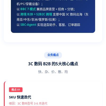
机/PC/穿戴设备）；
以
BBC 7 模式
兼顾品牌直营 + 招商 + 分销；
以
跨境 B2B + S2B2C 跨境
支撑中国 3C 数码出海（东
南亚/中东/非洲/俄罗斯/拉美）；
以
SBC-Agent
实现选型助手、客服、订单跟踪
业务痛点
3C 数码 B2B 的5大核心痛点
快、杂、价、散、险
痛点 01
SKU 快速迭代
根因：3C 数码型号 3-6 月迭代