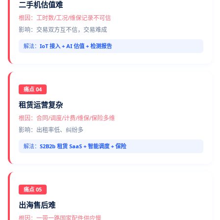
二手机估值难
根因：工时数/工况/维保记录不可信
影响：交易双方互不信，交易难成
解法：
IoT 接入 + AI 估值 + 检测报告
痛点 04
租赁运营复杂
根因：合同/调度/计费/维保/保险多维
影响：出租率低、纠纷多
解法：
S2B2b 租赁 SaaS + 智能调度 + 保险
痛点 05
出海售后难
根因：一带一路国家配件供应慢