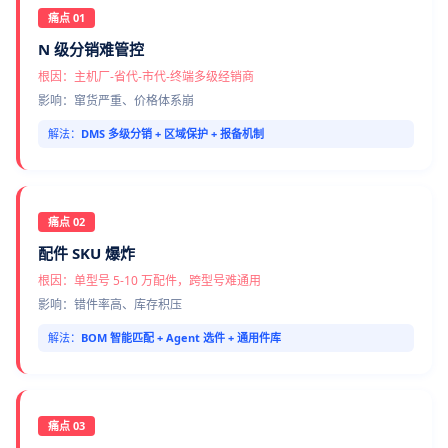
痛点 01
N 级分销难管控
根因：主机厂-省代-市代-终端多级经销商
影响：窜货严重、价格体系崩
解法：
DMS 多级分销 + 区域保护 + 报备机制
痛点 02
配件 SKU 爆炸
根因：单型号 5-10 万配件，跨型号难通用
影响：错件率高、库存积压
解法：
BOM 智能匹配 + Agent 选件 + 通用件库
痛点 03