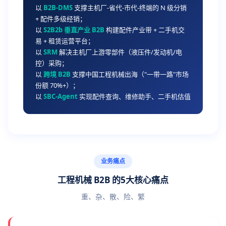
以
B2B-DMS
支撑主机厂-省代-市代-终端的 N 级分销
+ 配件多级经销；
以
S2B2b 垂直产业 B2B
构建配件产业带 + 二手机交
易 + 租赁运营平台；
以
SRM
解决主机厂上游零部件（液压件/发动机/电
控）采购；
以
跨境 B2B
支撑中国工程机械出海（"一带一路"市场
份额 70%+）；
以
SBC-Agent
实现配件查询、维修助手、二手机估值
业务痛点
工程机械 B2B 的5大核心痛点
重、杂、散、险、繁