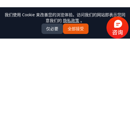
我们使用 Cookie 来改善您的浏览体验。访问我们的网站即表示您同
意我们的
隐私政策
。
仅必要
全部接受
万米商云-商城系统开发
全场景商城系统+AI Agent解决方案服务商，提供
B2C/BBC/S2B2C/B2B/B2B2b/S2B2b/O2O/积分/集采/福利/内
购/跨境出口/跨境进口全模式商城系统软件标准产品、定制化
开发服务、源码交付、私有化部署、Java微服务架构
+React/Taro前端架构，支持K8s部署，企业级AI agent平台
产品中心