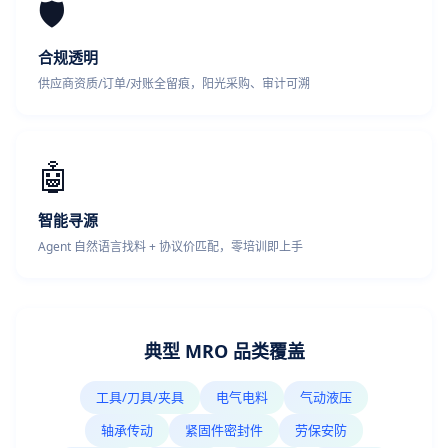
🛡️
合规透明
供应商资质/订单/对账全留痕，阳光采购、审计可溯
🤖
智能寻源
Agent 自然语言找料 + 协议价匹配，零培训即上手
典型 MRO 品类覆盖
工具/刀具/夹具
电气电料
气动液压
轴承传动
紧固件密封件
劳保安防