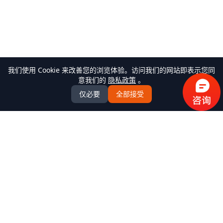
我们使用 Cookie 来改善您的浏览体验。访问我们的网站即表示您同
意我们的
隐私政策
。
仅必要
全部接受
万米商云-商城系统开发
全场景商城系统+AI Agent解决方案服务商，提供
B2C/BBC/S2B2C/B2B/B2B2b/S2B2b/O2O/积分/集采/福利/内
购/跨境出口/跨境进口全模式商城系统软件标准产品、定制化
开发服务、源码交付、私有化部署、Java微服务架构
+React/Taro前端架构，支持K8s部署，企业级AI agent平台