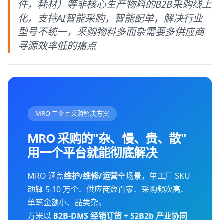
件，耗材）等非核心生产物料的B2B采购线上
化，支持AI智能采购，智能配单，解决行业
型号不统一，采购物料多而杂需要多供应商
寻源效率低的痛点
MRO 工业品采购解决方案
MRO 采购的"杂、慢、贵、散"
用一个平台就能彻底解决
MRO 涵盖
维护/维修/运营
全场景，单工厂 SKU
动辄 5-10 万个、供应商数百家、采购频次高、
单笔金额小、品类杂。
万米以
B2B-DMS 经销订货 + S2B2b 产业协同