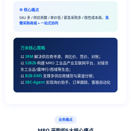
⚙️ 核心痛点
SKU 多 / 供应商散 / 单价低 / 紧急采购多 / 隐性成本高，
急
需采购商城 + 一站式协同
万米核心策略
以
SRM
解决供应商寻源、询比价、竞价、对账；
以
S2B2b
构建 MRO 工业品产业互联网平台，对接京
东工业品/震坤行/西域等生态；
以
B2B-DMS
支撑多供应商铺货与渠道分销；
以
SBC-Agent
实现询价助手、订单跟踪、客服自动化
业务痛点
MRO 采购的5大核心痛点