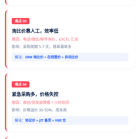
痛点 03
询比价靠人工，效率低
根因：电话/微信/邮件询价，EXCEL 汇总
影响：采购周期 5-7 天，错单漏单多
解法：
SRM 询比价 + 在线报价 + 自动比价
痛点 04
紧急采购多，价格失控
根因：夜班/突发故障需 1 小时到货
影响：价格溢价 30-50%，成本高
解法：
协议价 + JIT 备货 + VMI 仓