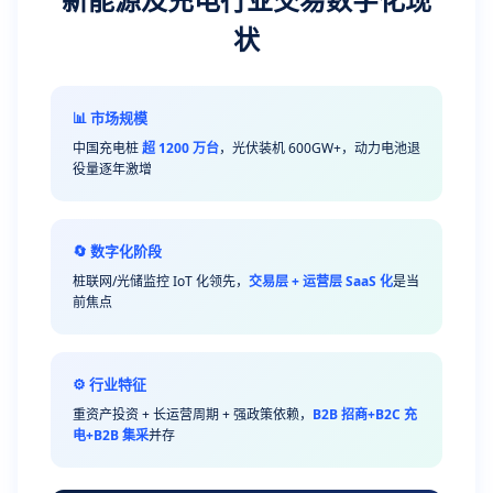
状
📊 市场规模
中国充电桩
超 1200 万台
，光伏装机 600GW+，动力电池退
役量逐年激增
🔄 数字化阶段
桩联网/光储监控 IoT 化领先，
交易层 + 运营层 SaaS 化
是当
前焦点
⚙️ 行业特征
重资产投资 + 长运营周期 + 强政策依赖，
B2B 招商+B2C 充
电+B2B 集采
并存