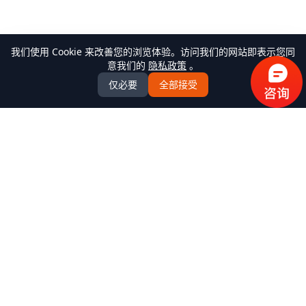
我们使用 Cookie 来改善您的浏览体验。访问我们的网站即表示您同
意我们的
隐私政策
。
仅必要
全部接受
万米商云-商城系统开发
全场景商城系统+AI Agent解决方案服务商，提供
B2C/BBC/S2B2C/B2B/B2B2b/S2B2b/O2O/积分/集采/福利/内
购/跨境出口/跨境进口全模式商城系统软件标准产品、定制化
开发服务、源码交付、私有化部署、Java微服务架构
+React/Taro前端架构，支持K8s部署，企业级AI agent平台
产品中心