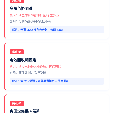
痛点 03
多角色协同难
根因：业主/物业/电网/桩企/车主多方
影响：分润/电费/维保责任不清
解法：
连锁 O2O 多角色分账 + 合同 SaaS
痛点 04
电池回收溯源难
根因：退役电池流入小作坊，环保风险
影响：环保处罚、品牌受损
解法：
S2B2b 溯源 + 正规渠道撮合 + 监管报送
痛点 05
央国企集采 + 福利