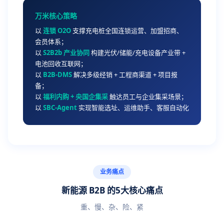
万米核心策略
以
连锁 O2O
支撑充电桩全国连锁运营、加盟招商、
会员体系；
以
S2B2b 产业协同
构建光伏/储能/充电设备产业带 +
电池回收互联网；
以
B2B-DMS
解决多级经销 + 工程商渠道 + 项目报
备；
以
福利内购 + 央国企集采
触达员工与企业集采场景；
以
SBC-Agent
实现智能选址、运维助手、客服自动化
业务痛点
新能源 B2B 的5大核心痛点
重、慢、杂、险、紧