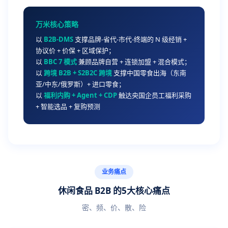
万米核心策略
以
B2B-DMS
支撑品牌-省代-市代-终端的 N 级经销 +
协议价 + 价保 + 区域保护；
以
BBC 7 模式
兼顾品牌自营 + 连锁加盟 + 混合模式；
以
跨境 B2B + S2B2C 跨境
支撑中国零食出海（东南
亚/中东/俄罗斯）+ 进口零食；
以
福利内购 + Agent + CDP
触达央国企员工福利采购
+ 智能选品 + 复购预测
业务痛点
休闲食品 B2B 的5大核心痛点
密、频、价、散、险