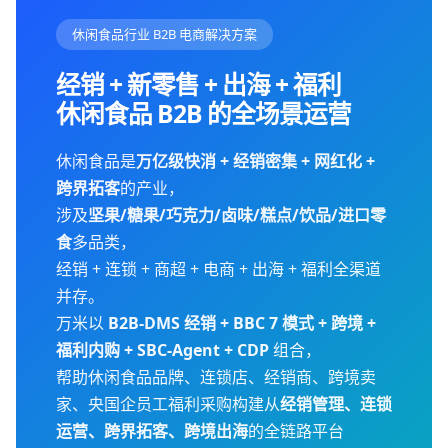
休闲食品行业 B2B 电商解决方案
经销 + 新零售 + 出海 + 福利
休闲食品 B2B 的全场景运营
休闲食品是
万亿级快消 + 经销密集 + 网红化 +
跨界拓客
的产业，
涉及
坚果/糖果/巧克力/卤味/糕点/饮品/进口零
食
多品类，
经销 + 连锁 + 商超 + 电商 + 出海 + 福利全渠道
并存。
万米以
B2B-DMS 经销 + BBC 7 模式 + 跨境 +
福利内购 + SBC-Agent + CDP
组合，
帮助休闲食品品牌、连锁店、经销商、跨境卖
家、央国企员工福利采购构建从
经销管理、连锁
运营、跨界拓客、跨境出海
的全链路平台