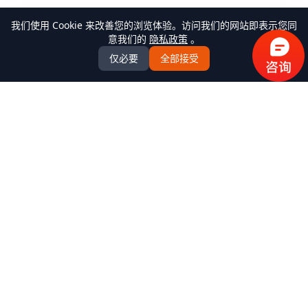
我们使用 Cookie 来改善您的浏览体验。访问我们的网站即表示您同
意我们的
隐私政策
。
仅必要
全部接受
万米商云-商城系统开发
全场景商城系统+AI Agent解决方案服务商，提供
B2C/BBC/S2B2C/B2B/B2B2b/S2B2b/O2O/积分/集采/福利/内
购/跨境出口/跨境进口全模式商城系统软件标准产品、定制化
开发服务、源码交付、私有化部署、Java微服务架构
+React/Taro前端架构，支持K8s部署，企业级AI agent平台
产品中心
全部产品