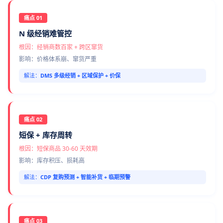
痛点 01
N 级经销难管控
根因：经销商数百家 + 跨区窜货
影响：价格体系崩、窜货严重
解法：
DMS 多级经销 + 区域保护 + 价保
痛点 02
短保 + 库存周转
根因：短保商品 30-60 天效期
影响：库存积压、损耗高
解法：
CDP 复购预测 + 智能补货 + 临期预警
痛点 03