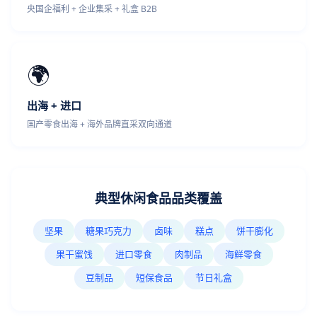
央国企福利 + 企业集采 + 礼盒 B2B
🌍
出海 + 进口
国产零食出海 + 海外品牌直采双向通道
典型休闲食品品类覆盖
坚果
糖果巧克力
卤味
糕点
饼干膨化
果干蜜饯
进口零食
肉制品
海鲜零食
豆制品
短保食品
节日礼盒