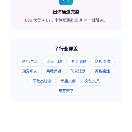
出海通道完整
B2B 大贸 + B2C 小包双通道,国潮 IP 全球触达。
子行业覆盖
IP 衍生品
潮玩卡牌
国潮汉服
影视周边
动漫周边
宗教用品
佛具法器
香品蜡烛
宗教出版物
寺庙文创
文创文具
东方美学