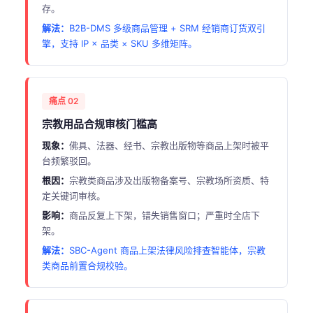
存。
解法：
B2B-DMS 多级商品管理 + SRM 经销商订货双引
擎，支持 IP × 品类 × SKU 多维矩阵。
痛点 02
宗教用品合规审核门槛高
现象：
佛具、法器、经书、宗教出版物等商品上架时被平
台频繁驳回。
根因：
宗教类商品涉及出版物备案号、宗教场所资质、特
定关键词审核。
影响：
商品反复上下架，错失销售窗口；严重时全店下
架。
解法：
SBC-Agent 商品上架法律风险排查智能体，宗教
类商品前置合规校验。