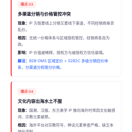
痛点 03
多渠道分销与价格管控冲突
现象：
IP 方既要线上分销又要线下渠道，不同经销商串货
乱价。
根因：
无统一价格体系与区域授权管控，经销商各自为
政。
影响：
IP 价值被稀释，授权方与被授权方信任崩塌。
解法：
B2B-DMS 区域定价 + S2B2C 多级分销控价体
系，分渠道分权限分价格。
痛点 04
文化内容出海水土不服
现象：
国潮、汉服、东方美学 IP 推向海外时常因文化敏感
词、宗教元素被禁。
根因：
海外平台对宗教符号、神话元素审查严格，缺乏本
地化适配。